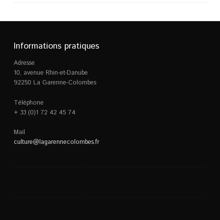
Informations pratiques
Adresse
10, avenue Rhin-et-Danube
92250 La Garenne-Colombes
Téléphone
+ 33 (0)1 72 42 45 74
Mail
culture@lagarennecolombes.fr